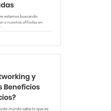
adas
re estamos buscando
r a nuestras afiliadas en
as,...
tworking y
 Beneficios
cios?
todo mundo sabe lo que es