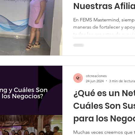
Nuestras Afili
En FEMS Mastermind, siemp
maneras de fortalecer y apoya
todos los aspectos de sus vid
otcreaciones
24 jun 2024
3 min de lectura
¿Qué es un Ne
Cuáles Son Sus
para los Nego
Muchas veces creemos que 