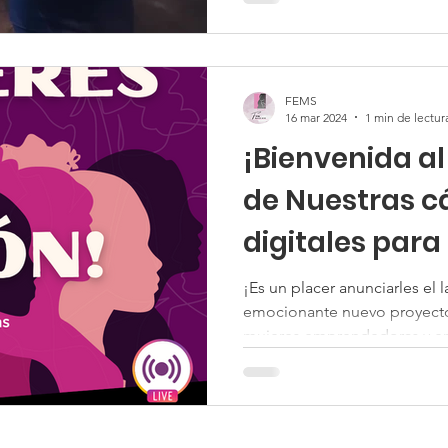
FEMS
16 mar 2024
1 min de lectur
¡Bienvenida a
de Nuestras c
digitales para
Negocios!
¡Es un placer anunciarles el
emocionante nuevo proyecto
mujeres emprendedoras y em