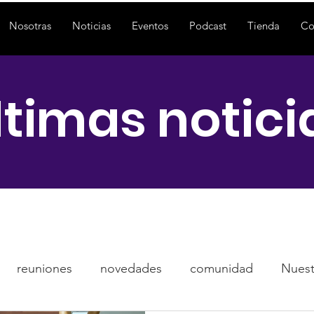
Nosotras
Noticias
Eventos
Podcast
Tienda
Co
ltimas notici
reuniones
novedades
comunidad
Nuestr