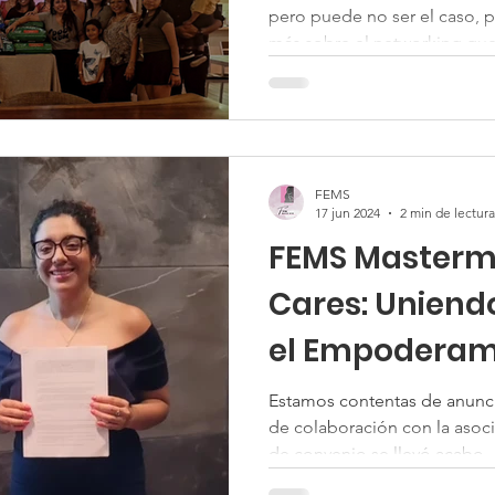
pero puede no ser el caso, 
más sobre el networking que 
FEMS
17 jun 2024
2 min de lectura
FEMS Mastermi
Cares: Uniend
el Empoderam
Femenino
Estamos contentas de anunci
de colaboración con la asoci
de convenio se llevó acabo..