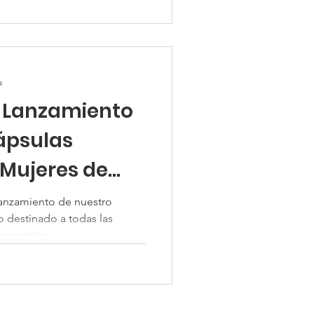
a
l Lanzamiento
ápsulas
 Mujeres de
 lanzamiento de nuestro
 destinado a todas las
presarias...