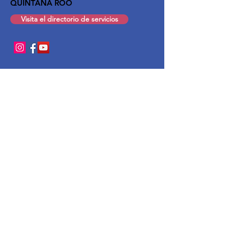
QUINTANA ROO
Visita el directorio de servicios
Enlaces rápidos
Quiénes somos
Afiliación
Noticias
Eventos
Cápsulas
Contacto