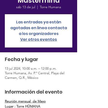
Mastermind
sáb 13 de jul
  |  
Torre Humana
Las entradas ya están
agotadas en linea contacta
a los organizadores
Ver otros eventos
Fecha y lugar
13 jul 2024, 10:00 a.m. – 12:00 p.m.
Torre Humana, Av. P.º Central, Playa del
Carmen, Q.R., México
Información del evento
Reunión mensual  de Mayo
Lugar : Torre HÜMANA