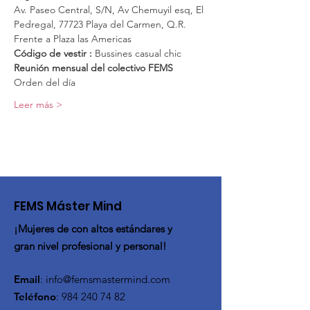
Av. Paseo Central, S/N, Av Chemuyil esq, El 
Pedregal, 77723 Playa del Carmen, Q.R. 
Frente a Plaza las Americas
Código de vestir :
 Bussines casual chic
Reunión mensual del colectivo FEMS
Orden del día
Leer más >
FEMS Máster Mind
¡Mujeres de con altos estándares y
gran nivel profesional y personal!
Email
:
info@femsmastermind.com
Teléfono
:
984 240 74 82