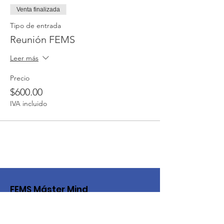
Venta finalizada
Tipo de entrada
Reunión FEMS
Leer más
Precio
$600.00
IVA incluido
FEMS Máster Mind
¡Mujeres de con altos estándares y
gran nivel profesional y personal!