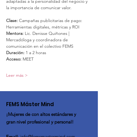
adaptadas a la personalidad del negocio y 
la importancia de comunicar valor.
Clase: 
Campañas publicitarias de pago: 
Herramientas digitales, métricas y ROI
Mentora: 
Lic. Denisse Quiñones | 
Mercadóloga y coordinadora de 
comunicación en el colectivo FEMS
Duración:
 1 a 2 horas
Acceso:
 MEET
Leer más >
FEMS Máster Mind
¡Mujeres de con altos estándares y
gran nivel profesional y personal!
Email
:
info@femsmastermind.com