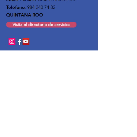
Teléfono
:
984 240 74 82
QUINTANA ROO
Visita el directorio de servicios
Enlaces rápidos
Quiénes somos
Afiliación
Noticias
Eventos
Cápsulas
Contacto