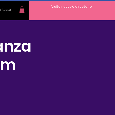
Visita nuestro directorio
ntacto
anza
um