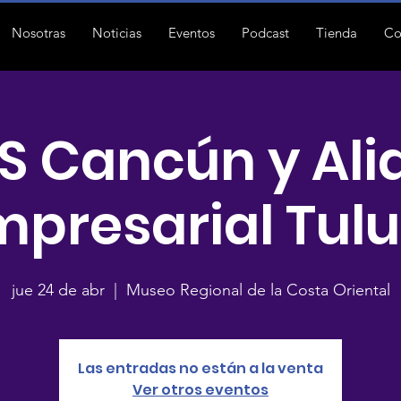
Nosotras
Noticias
Eventos
Podcast
Tienda
Co
S Cancún y Ali
mpresarial Tul
jue 24 de abr
  |  
Museo Regional de la Costa Oriental
Las entradas no están a la venta
Ver otros eventos