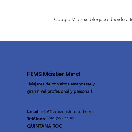
Google Maps se bloqueó debido a tus 
FEMS Máster Mind
¡Mujeres de con altos estándares y
gran nivel profesional y personal!
Email
:
info@femsmastermind.com
Teléfono
: 984 240 74 82
QUINTANA ROO