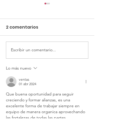
2 comentarios
Escribir un comentario...
Accesibilidad e
FEMS y CANAC
Inclusión: Ventajas y
Playa del Car
Retos para las
Una alianza p
Lo más nuevo
Empresas
crecer con im
ventas
local y nacion
01 abr 2024
Que buena oportunidad para seguir 
creciendo y formar alianzas, es una 
excelente forma de trabajar siempre en 
equipo de manera organica aprovechando 
las fortalezas de todas las partes 
implicadas. Celebremos esta gran alianza y 
sigamos haciendo negocios juntas. Gracias 