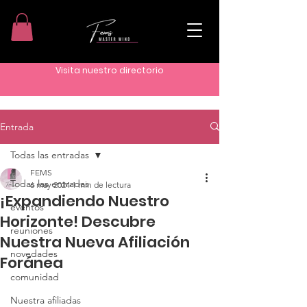
Visita nuestro directorio
Entrada
Todas las entradas
FEMS
Todas las entradas
6 may 2024
1 min de lectura
¡Expandiendo Nuestro
eventos
Horizonte! Descubre
reuniones
Nuestra Nueva Afiliación
novedades
Foránea
comunidad
Nuestra afiliadas